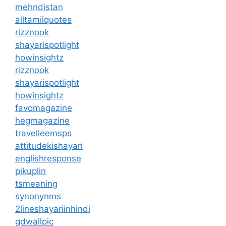
mehndistan
alltamilquotes
rizznook
shayarispotlight
howinsightz
rizznook
shayarispotlight
howinsightz
favomagazine
hegmagazine
travelleemsps
attitudekishayari
englishresponse
pikuplin
tsmeaning
synonynms
2lineshayariinhindi
gdwallpic