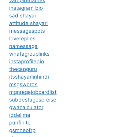
vampirenames
instagram bio
sad shayari
attitude shayari
messagespots
lovereplies
namessaga
whatagrouplinks
instaprofilebio
thecapguru
itsshayariinhindi
msgswords
mgnregajobcardlist
subdestagespreise
gwacalculator
iddelima
punfinite
gsmneofrp