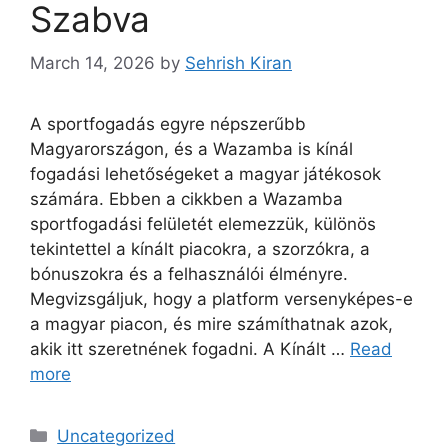
Szabva
March 14, 2026
by
Sehrish Kiran
A sportfogadás egyre népszerűbb
Magyarországon, és a Wazamba is kínál
fogadási lehetőségeket a magyar játékosok
számára. Ebben a cikkben a Wazamba
sportfogadási felületét elemezzük, különös
tekintettel a kínált piacokra, a szorzókra, a
bónuszokra és a felhasználói élményre.
Megvizsgáljuk, hogy a platform versenyképes-e
a magyar piacon, és mire számíthatnak azok,
akik itt szeretnének fogadni. A Kínált …
Read
more
Categories
Uncategorized