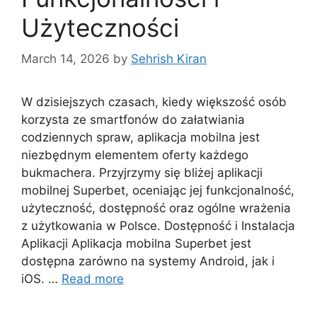
Użyteczności
March 14, 2026
by
Sehrish Kiran
W dzisiejszych czasach, kiedy większość osób
korzysta ze smartfonów do załatwiania
codziennych spraw, aplikacja mobilna jest
niezbędnym elementem oferty każdego
bukmachera. Przyjrzymy się bliżej aplikacji
mobilnej Superbet, oceniając jej funkcjonalność,
użyteczność, dostępność oraz ogólne wrażenia
z użytkowania w Polsce. Dostępność i Instalacja
Aplikacji Aplikacja mobilna Superbet jest
dostępna zarówno na systemy Android, jak i
iOS. …
Read more