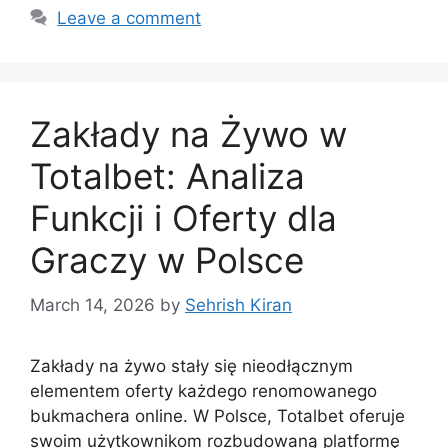
Leave a comment
Zakłady na Żywo w
Totalbet: Analiza
Funkcji i Oferty dla
Graczy w Polsce
March 14, 2026
by
Sehrish Kiran
Zakłady na żywo stały się nieodłącznym
elementem oferty każdego renomowanego
bukmachera online. W Polsce, Totalbet oferuje
swoim użytkownikom rozbudowaną platformę