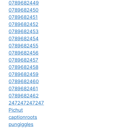
0789682449
0789682450
0789682451
0789682452
0789682453
0789682454
0789682455
0789682456
0789682457
0789682458
0789682459
0789682460
0789682461
0789682462
247247247247
Pichut
captionroots
pungiggles