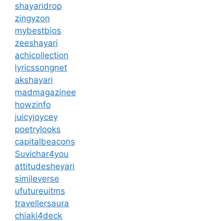
shayaridrop
zingyzon
mybestbios
zeeshayari
achicollection
lyricssongnet
akshayari
madmagazinee
howzinfo
juicyjoycey
poetrylooks
capitalbeacons
Suvichar4you
attitudesheyari
simileverse
ufutureuitms
travellersaura
chiaki4deck