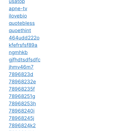
usatop
apne-tv
ilovebio
quotebless
quoethint
464udd222o
kfefrsfsf89a
ngmhkb
gjfhdtsdfsdfc
jhmv46m7
7896823d
78968232e
78968235f
78968251g
78968253h
78968240i
78968245j
7896824k2