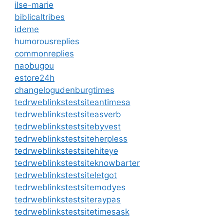
ilse-marie
biblicaltribes
ideme
humorousreplies
commonreplies
naobugou
estore24h
changelogudenburgtimes
tedrweblinkstestsiteantimesa
tedrweblinkstestsiteasverb
tedrweblinkstestsitebyvest
tedrweblinkstestsiteherpless
tedrweblinkstestsitehiteye
tedrweblinkstestsiteknowbarter
tedrweblinkstestsiteletgot
tedrweblinkstestsitemodyes
tedrweblinkstestsiteraypas
tedrweblinkstestsitetimesask