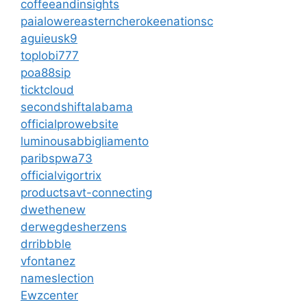
coffeeandinsights
paialowereasterncherokeenationsc
aguieusk9
toplobi777
poa88sip
ticktcloud
secondshiftalabama
officialprowebsite
luminousabbigliamento
paribspwa73
officialvigortrix
productsavt-connecting
dwethenew
derwegdesherzens
drribbble
vfontanez
nameslection
Ewzcenter