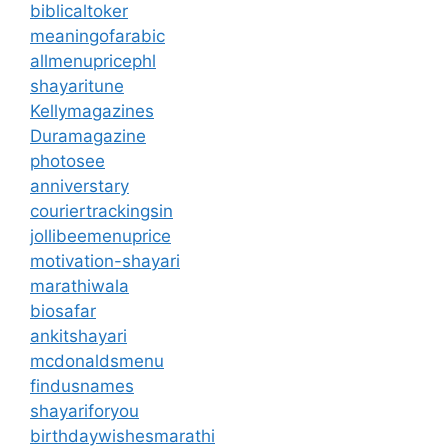
biblicaltoker
meaningofarabic
allmenupricephl
shayaritune
Kellymagazines
Duramagazine
photosee
anniverstary
couriertrackingsin
jollibeemenuprice
motivation-shayari
marathiwala
biosafar
ankitshayari
mcdonaldsmenu
findusnames
shayariforyou
birthdaywishesmarathi