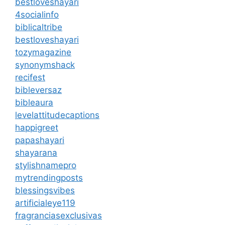
bestloveshayari
4socialinfo
biblicaltribe
bestloveshayari
tozymagazine
synonymshack
recifest
bibleversaz
bibleaura
levelattitudecaptions
happigreet
papashayari
shayarana
stylishnamepro
mytrendingposts
blessingsvibes
artificialeye119
fragranciasexclusivas