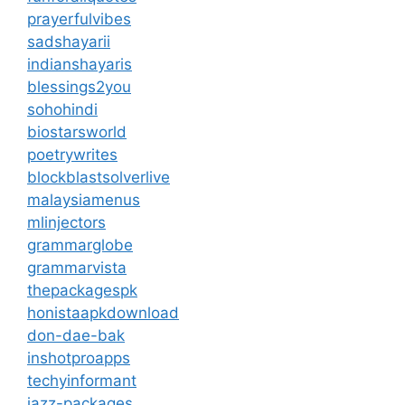
prayerfulvibes
sadshayarii
indianshayaris
blessings2you
sohohindi
biostarsworld
poetrywrites
blockblastsolverlive
malaysiamenus
mlinjectors
grammarglobe
grammarvista
thepackagespk
honistaapkdownload
don-dae-bak
inshotproapps
techyinformant
jazz-packages