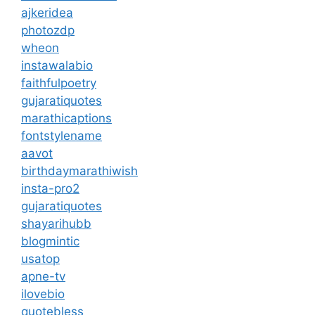
ajkeridea
photozdp
wheon
instawalabio
faithfulpoetry
gujaratiquotes
marathicaptions
fontstylename
aavot
birthdaymarathiwish
insta-pro2
gujaratiquotes
shayarihubb
blogmintic
usatop
apne-tv
ilovebio
quotebless