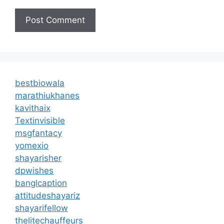
bestbiowala
marathiukhanes
kavithaix
Textinvisible
msgfantacy
yomexio
shayarisher
dpwishes
banglcaption
attitudeshayariz
shayarifellow
thelitechauffeurs