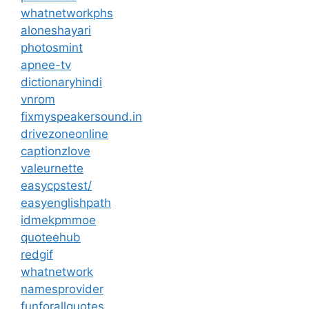
whatnetworkphs
aloneshayari
photosmint
apnee-tv
dictionaryhindi
vnrom
fixmyspeakersound.in
drivezoneonline
captionzlove
valeurnette
easycpstest/
easyenglishpath
idmekpmmoe
quoteehub
redgif
whatnetwork
namesprovider
funforallquotes