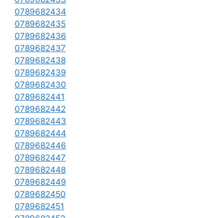
0789682434
0789682435
0789682436
0789682437
0789682438
0789682439
0789682430
0789682441
0789682442
0789682443
0789682444
0789682446
0789682447
0789682448
0789682449
0789682450
0789682451