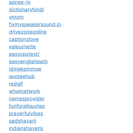
apnee-tv
dictionaryhindi
vnrom
fixmyspeakersound.in
drivezoneonline
captionzlove
valeurnette
easycpstest/
easyenglishpath
idmekpmmoe
quoteehub
redgif
whatnetwork
namesprovider
funforallquotes
prayerfulvibes
sadshayarii
indianshayaris