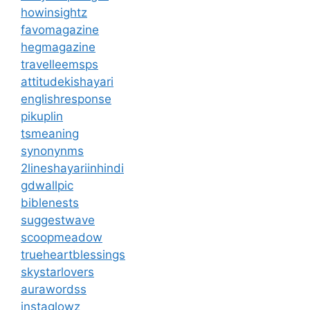
howinsightz
favomagazine
hegmagazine
travelleemsps
attitudekishayari
englishresponse
pikuplin
tsmeaning
synonynms
2lineshayariinhindi
gdwallpic
biblenests
suggestwave
scoopmeadow
trueheartblessings
skystarlovers
aurawordss
instaglowz