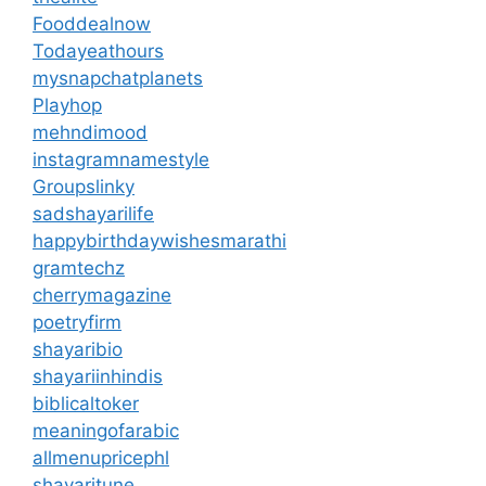
Fooddealnow
Todayeathours
mysnapchatplanets
Playhop
mehndimood
instagramnamestyle
Groupslinky
sadshayarilife
happybirthdaywishesmarathi
gramtechz
cherrymagazine
poetryfirm
shayaribio
shayariinhindis
biblicaltoker
meaningofarabic
allmenupricephl
shayaritune