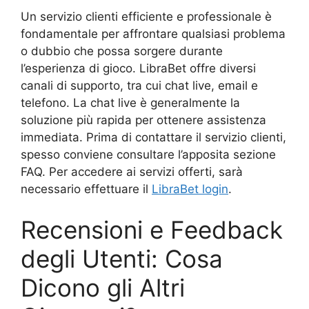
Un servizio clienti efficiente e professionale è
fondamentale per affrontare qualsiasi problema
o dubbio che possa sorgere durante
l’esperienza di gioco. LibraBet offre diversi
canali di supporto, tra cui chat live, email e
telefono. La chat live è generalmente la
soluzione più rapida per ottenere assistenza
immediata. Prima di contattare il servizio clienti,
spesso conviene consultare l’apposita sezione
FAQ. Per accedere ai servizi offerti, sarà
necessario effettuare il
LibraBet login
.
Recensioni e Feedback
degli Utenti: Cosa
Dicono gli Altri