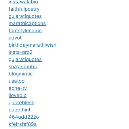
instawalabio
faithfulpoetry
gujaratiquotes
marathicaptions
fontstylename
aavot
birthdaymarathiwish
insta-pro2
gujaratiquotes
shayarihubb
blogmintic
usatop
apne-tv
ilovebio
quotebless
quoethint
464udd222o
kfefrsfsf89a