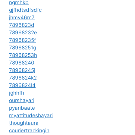
ngmhkb
gjfhdtsdfsdfc
jhmv46m7
7896823d
78968232e
78968235f
78968251g
78968253h
78968240i
78968245j
7896824k2
7896824l4
jghhfh
ourshayari
pyaribaate
myattitudeshayari
thoughtaura
couriertrackingin