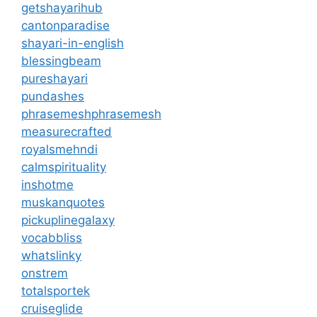
getshayarihub
cantonparadise
shayari-in-english
blessingbeam
pureshayari
pundashes
phrasemeshphrasemesh
measurecrafted
royalsmehndi
calmspirituality
inshotme
muskanquotes
pickuplinegalaxy
vocabbliss
whatslinky
onstrem
totalsportek
cruiseglide