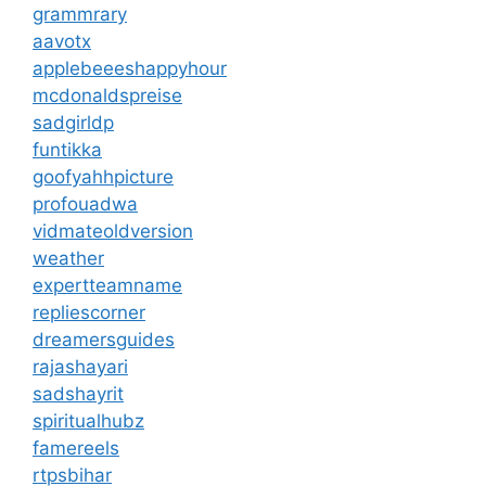
grammrary
aavotx
applebeeeshappyhour
mcdonaldspreise
sadgirldp
funtikka
goofyahhpicture
profouadwa
vidmateoldversion
weather
expertteamname
repliescorner
dreamersguides
rajashayari
sadshayrit
spiritualhubz
famereels
rtpsbihar