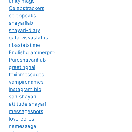
unityimage
Celebstrackers
celebpeaks
shayarilab
shayari-diary
qatarvissastatus
nbastatstime
Englishgrammerpro
Pureshayarihub
greetinghai
toxicmessages
vampirenames
instagram bio
sad shayari
attitude shayari
messagespots
lovereplies
namessaga