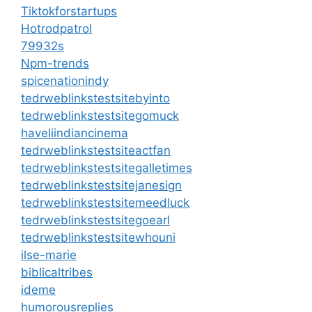
Tiktokforstartups
Hotrodpatrol
79932s
Npm-trends
spicenationindy
tedrweblinkstestsitebyinto
tedrweblinkstestsitegomuck
haveliindiancinema
tedrweblinkstestsiteactfan
tedrweblinkstestsitegalletimes
tedrweblinkstestsitejanesign
tedrweblinkstestsitemeedluck
tedrweblinkstestsitegoearl
tedrweblinkstestsitewhouni
ilse-marie
biblicaltribes
ideme
humorousreplies