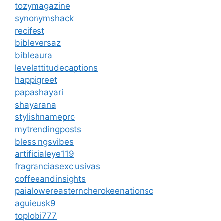
tozymagazine
synonymshack
recifest
bibleversaz
bibleaura
levelattitudecaptions
happigreet
papashayari
shayarana
stylishnamepro
mytrendingposts
blessingsvibes
artificialeye119
fragranciasexclusivas
coffeeandinsights
paialowereasterncherokeenationsc
aguieusk9
toplobi777