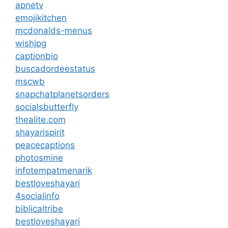
apnetv
emojikitchen
mcdonalds-menus
wishjpg
captionbio
buscadordeestatus
mscwb
snapchatplanetsorders
socialsbutterfly
thealite.com
shayarispirit
peacecaptions
photosmine
infotempatmenarik
bestloveshayari
4socialinfo
biblicaltribe
bestloveshayari