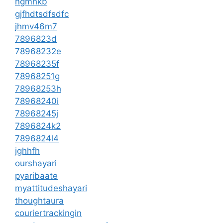
ngmhkb
gjfhdtsdfsdfc
jhmv46m7
7896823d
78968232e
78968235f
78968251g
78968253h
78968240i
78968245j
7896824k2
7896824l4
jghhfh
ourshayari
pyaribaate
myattitudeshayari
thoughtaura
couriertrackingin