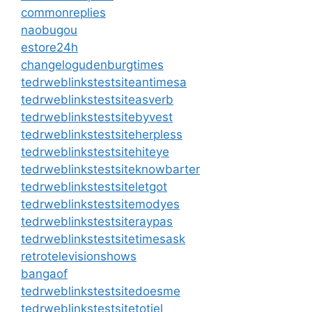
commonreplies
naobugou
estore24h
changelogudenburgtimes
tedrweblinkstestsiteantimesa
tedrweblinkstestsiteasverb
tedrweblinkstestsitebyvest
tedrweblinkstestsiteherpless
tedrweblinkstestsitehiteye
tedrweblinkstestsiteknowbarter
tedrweblinkstestsiteletgot
tedrweblinkstestsitemodyes
tedrweblinkstestsiteraypas
tedrweblinkstestsitetimesask
retrotelevisionshows
bangaof
tedrweblinkstestsitedoesme
tedrweblinkstestsitetotiel