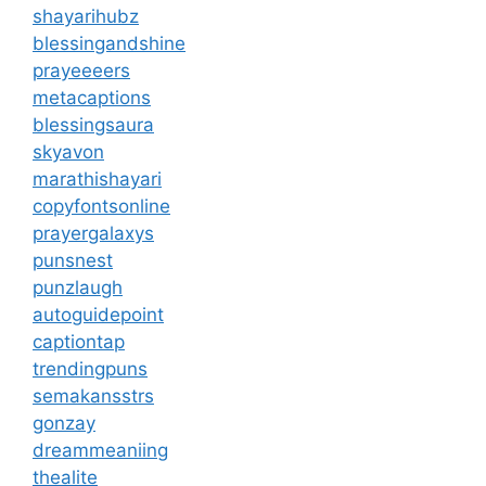
shayarihubz
blessingandshine
prayeeeers
metacaptions
blessingsaura
skyavon
marathishayari
copyfontsonline
prayergalaxys
punsnest
punzlaugh
autoguidepoint
captiontap
trendingpuns
semakansstrs
gonzay
dreammeaniing
thealite