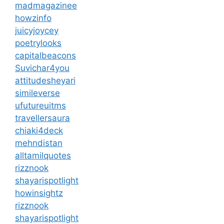
madmagazinee
howzinfo
juicyjoycey
poetrylooks
capitalbeacons
Suvichar4you
attitudesheyari
simileverse
ufutureuitms
travellersaura
chiaki4deck
mehndistan
alltamilquotes
rizznook
shayarispotlight
howinsightz
rizznook
shayarispotlight