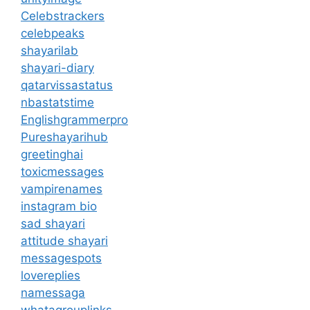
Celebstrackers
celebpeaks
shayarilab
shayari-diary
qatarvissastatus
nbastatstime
Englishgrammerpro
Pureshayarihub
greetinghai
toxicmessages
vampirenames
instagram bio
sad shayari
attitude shayari
messagespots
lovereplies
namessaga
whatagrouplinks