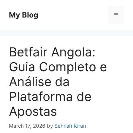
Skip
to
My Blog
Menu
content
Betfair Angola:
Guia Completo e
Análise da
Plataforma de
Apostas
March 17, 2026
by
Sehrish Kiran