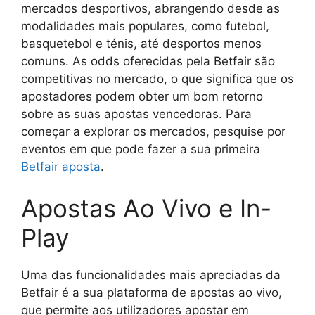
mercados desportivos, abrangendo desde as
modalidades mais populares, como futebol,
basquetebol e ténis, até desportos menos
comuns. As odds oferecidas pela Betfair são
competitivas no mercado, o que significa que os
apostadores podem obter um bom retorno
sobre as suas apostas vencedoras. Para
começar a explorar os mercados, pesquise por
eventos em que pode fazer a sua primeira
Betfair aposta
.
Apostas Ao Vivo e In-
Play
Uma das funcionalidades mais apreciadas da
Betfair é a sua plataforma de apostas ao vivo,
que permite aos utilizadores apostar em