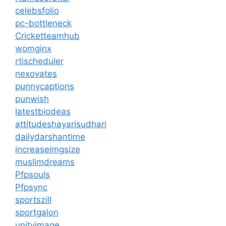
celebsfolio
pc-bottleneck
Cricketteamhub
womginx
rtischeduler
nexovates
punnycaptions
punwish
latestbiodeas
attitudeshayarisudhari
dailydarshantime
increaseimgsize
muslimdreams
Pfpsouls
Pfpsync
sportszill
sportgalon
unityimage