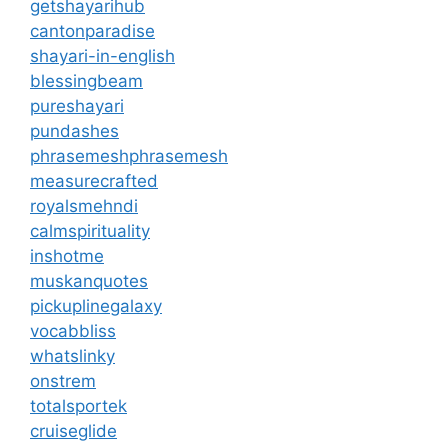
getshayarihub
cantonparadise
shayari-in-english
blessingbeam
pureshayari
pundashes
phrasemeshphrasemesh
measurecrafted
royalsmehndi
calmspirituality
inshotme
muskanquotes
pickuplinegalaxy
vocabbliss
whatslinky
onstrem
totalsportek
cruiseglide