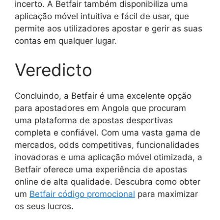
incerto. A Betfair também disponibiliza uma
aplicação móvel intuitiva e fácil de usar, que
permite aos utilizadores apostar e gerir as suas
contas em qualquer lugar.
Veredicto
Concluindo, a Betfair é uma excelente opção
para apostadores em Angola que procuram
uma plataforma de apostas desportivas
completa e confiável. Com uma vasta gama de
mercados, odds competitivas, funcionalidades
inovadoras e uma aplicação móvel otimizada, a
Betfair oferece uma experiência de apostas
online de alta qualidade. Descubra como obter
um
Betfair código promocional
para maximizar
os seus lucros.