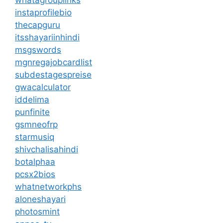
instaprofilebio
thecapguru
itsshayariinhindi
msgswords
mgnregajobcardlist
subdestagespreise
gwacalculator
iddelima
punfinite
gsmneofrp
starmusiq
shivchalisahindi
botalphaa
pcsx2bios
whatnetworkphs
aloneshayari
photosmint