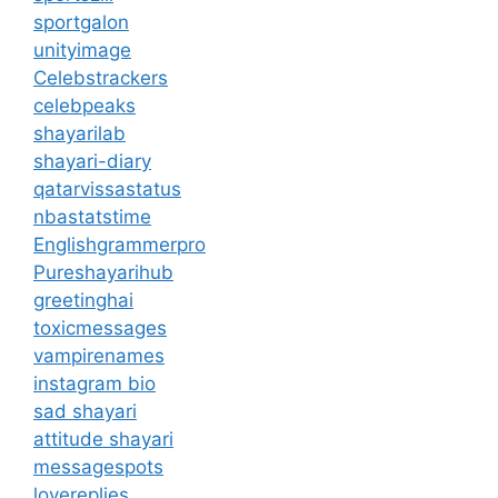
sportgalon
unityimage
Celebstrackers
celebpeaks
shayarilab
shayari-diary
qatarvissastatus
nbastatstime
Englishgrammerpro
Pureshayarihub
greetinghai
toxicmessages
vampirenames
instagram bio
sad shayari
attitude shayari
messagespots
lovereplies