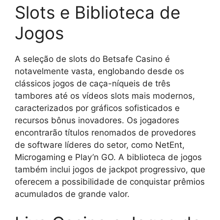
Slots e Biblioteca de
Jogos
A seleção de slots do Betsafe Casino é
notavelmente vasta, englobando desde os
clássicos jogos de caça-níqueis de três
tambores até os vídeos slots mais modernos,
caracterizados por gráficos sofisticados e
recursos bônus inovadores. Os jogadores
encontrarão títulos renomados de provedores
de software líderes do setor, como NetEnt,
Microgaming e Play’n GO. A biblioteca de jogos
também inclui jogos de jackpot progressivo, que
oferecem a possibilidade de conquistar prêmios
acumulados de grande valor.