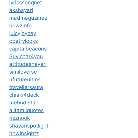
lyricssongnet
akshayari
madmagazinee
howzinfo
juicyjoycey
poetrylooks
capitalbeacons
Suvichar4you
attitudesheyari
simileverse
ufutureuitms
travellersaura
chiaki4deck
mehndistan
alltamilquotes
rizznook
shayarispotlight
howinsightz