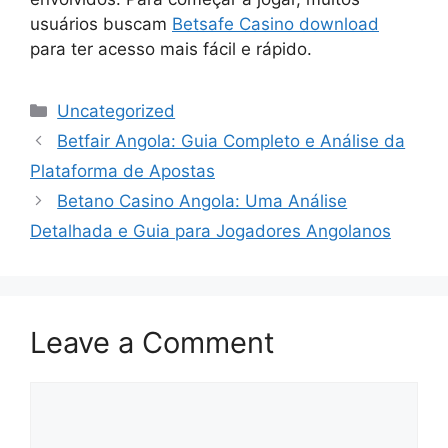
usuários buscam
Betsafe Casino download
para ter acesso mais fácil e rápido.
Categories
Uncategorized
Betfair Angola: Guia Completo e Análise da
Plataforma de Apostas
Betano Casino Angola: Uma Análise
Detalhada e Guia para Jogadores Angolanos
Leave a Comment
Comment