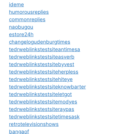
ideme
humorousreplies
commonreplies
naobugou
estore24h
changelogudenburgtimes
tedrweblinkstestsiteantimesa
tedrweblinkstestsiteasverb
tedrweblinkstestsitebyvest
tedrweblinkstestsiteherpless
tedrweblinkstestsitehiteye
tedrweblinkstestsiteknowbarter
tedrweblinkstestsiteletgot
tedrweblinkstestsitemodyes
tedrweblinkstestsiteraypas
tedrweblinkstestsitetimesask
retrotelevisionshows
bangaof