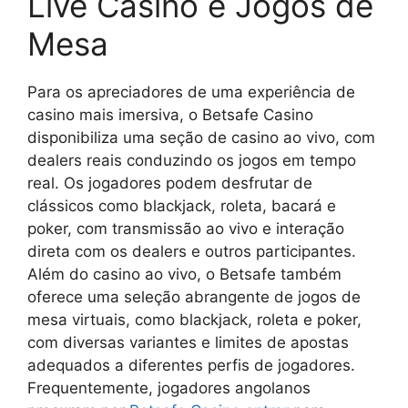
Live Casino e Jogos de
Mesa
Para os apreciadores de uma experiência de
casino mais imersiva, o Betsafe Casino
disponibiliza uma seção de casino ao vivo, com
dealers reais conduzindo os jogos em tempo
real. Os jogadores podem desfrutar de
clássicos como blackjack, roleta, bacará e
poker, com transmissão ao vivo e interação
direta com os dealers e outros participantes.
Além do casino ao vivo, o Betsafe também
oferece uma seleção abrangente de jogos de
mesa virtuais, como blackjack, roleta e poker,
com diversas variantes e limites de apostas
adequados a diferentes perfis de jogadores.
Frequentemente, jogadores angolanos