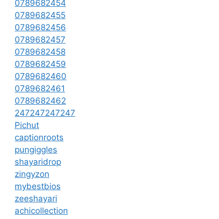
0789682454
0789682455
0789682456
0789682457
0789682458
0789682459
0789682460
0789682461
0789682462
247247247247
Pichut
captionroots
pungiggles
shayaridrop
zingyzon
mybestbios
zeeshayari
achicollection