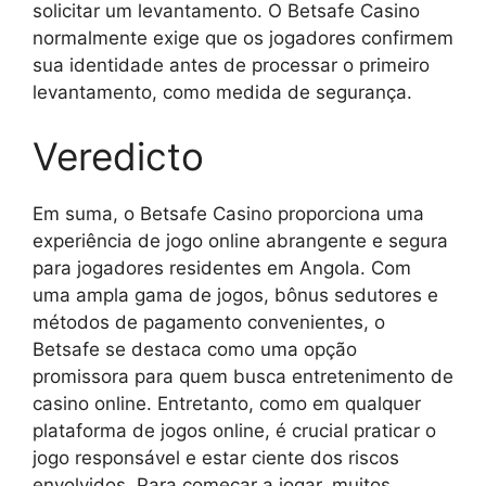
solicitar um levantamento. O Betsafe Casino
normalmente exige que os jogadores confirmem
sua identidade antes de processar o primeiro
levantamento, como medida de segurança.
Veredicto
Em suma, o Betsafe Casino proporciona uma
experiência de jogo online abrangente e segura
para jogadores residentes em Angola. Com
uma ampla gama de jogos, bônus sedutores e
métodos de pagamento convenientes, o
Betsafe se destaca como uma opção
promissora para quem busca entretenimento de
casino online. Entretanto, como em qualquer
plataforma de jogos online, é crucial praticar o
jogo responsável e estar ciente dos riscos
envolvidos. Para começar a jogar, muitos