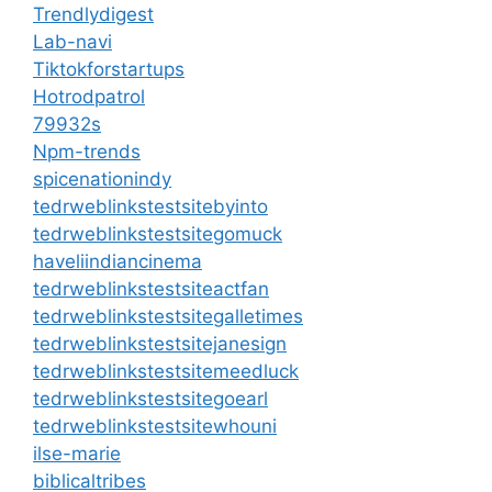
Trendlydigest
Lab-navi
Tiktokforstartups
Hotrodpatrol
79932s
Npm-trends
spicenationindy
tedrweblinkstestsitebyinto
tedrweblinkstestsitegomuck
haveliindiancinema
tedrweblinkstestsiteactfan
tedrweblinkstestsitegalletimes
tedrweblinkstestsitejanesign
tedrweblinkstestsitemeedluck
tedrweblinkstestsitegoearl
tedrweblinkstestsitewhouni
ilse-marie
biblicaltribes